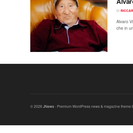
Alvar
DI
RICCAR
Alvaro V
che in un
© 2026
JNews
- Premium WordPress news & magazine theme 