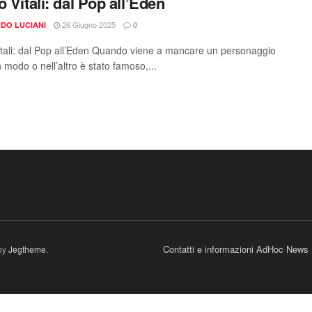
o Vitali: dal Pop all’Eden
26 Giugno 2025
DO LUCIANI
0
itali: dal Pop all’Eden Quando viene a mancare un personaggio
 modo o nell’altro è stato famoso,...
Contatti e informazioni AdHoc News
by
Jegtheme
.