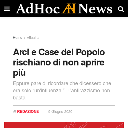
Home
Attualità
Arci e Case del Popolo
rischiano di non aprire
più
Eppure pare di ricordare che dicessero che
era solo “un'influenza ”. L'antirazzismo non
basta
REDAZIONE
9 Giugno 2020
di