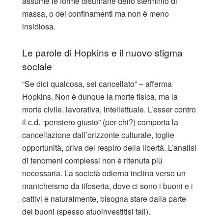
assume le forme disumane dello sterminio di
massa, o dei confinamenti ma non è meno
insidiosa.
Le parole di Hopkins e il nuovo stigma
sociale
“Se dici qualcosa, sei cancellato” – afferma
Hopkins. Non è dunque la morte fisica, ma la
morte civile, lavorativa, intellettuale. L’esser contro
il c.d. “pensiero giusto” (per chi?) comporta la
cancellazione dall’orizzonte culturale, toglie
opportunità, priva del respiro della libertà. L’analisi
di fenomeni complessi non è ritenuta più
necessaria. La società odierna inclina verso un
manicheismo da tifoseria, dove ci sono i buoni e i
cattivi e naturalmente, bisogna stare dalla parte
dei buoni (spesso atuoinvestitisi tali).