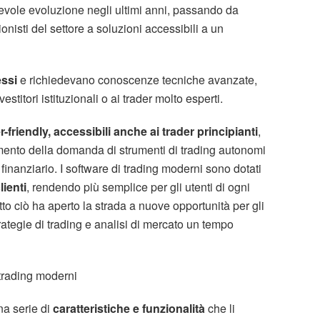
vole evoluzione negli ultimi anni, passando da
onisti del settore a soluzioni accessibili a un
essi
e richiedevano conoscenze tecniche avanzate,
stitori istituzionali o ai trader molto esperti.
-friendly, accessibili anche ai trader principianti
,
ento della domanda di strumenti di trading autonomi
 finanziario. I software di trading moderni sono dotati
lienti
, rendendo più semplice per gli utenti di ogni
Tutto ciò ha aperto la strada a nuove opportunità per gli
rategie di trading e analisi di mercato un tempo
 trading moderni
na serie di
caratteristiche e funzionalità
che li