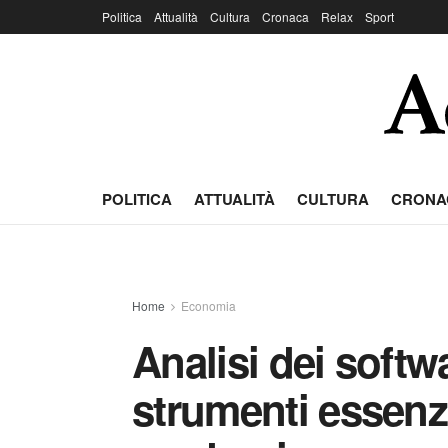
Politica
Attualità
Cultura
Cronaca
Relax
Sport
POLITICA
ATTUALITÀ
CULTURA
CRONA
Home
Economia
Analisi dei softwa
strumenti essenzia