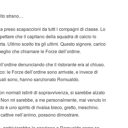
olto strano…
a preso scapaccioni da tutti i compagni di classe. Lo
spettare che il capitano della squadra di calcio lo
ta. Ultimo scelto tra gli ultimi. Questo signore, carico
 meglio che chiamare le Forze dell’ordine.
ll’ordine denunciando che il ristorante era al chiuso.
co: le Forze dell’ordine sono arrivate, e invece di
 quali sono, hanno sanzionato Romualdo.
n normali istinti di sopravvivenza, si sarebbe alzato
. Non mi sarebbe, a me personalmente, mai venuto in
o è uno spirito di rivalsa bieco, gretto, meschino.
ù cattive nell’animo, possono dimostrare.
e, archivierebbe la sanzione a Romualdo come se