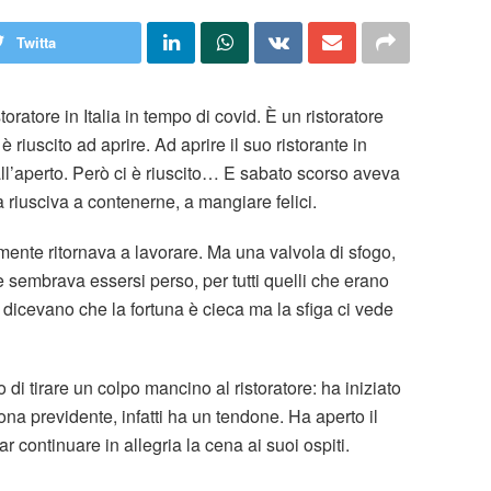
Twitta
oratore in Italia in tempo di covid. È un ristoratore
è riuscito ad aprire. Ad aprire il suo ristorante in
 all’aperto. Però ci è riuscito… E sabato scorso aveva
a riusciva a contenerne, a mangiare felici.
lmente ritornava a lavorare. Ma una valvola di sfogo,
e sembrava essersi perso, per tutti quelli che erano
e dicevano che la fortuna è cieca ma la sfiga ci vede
o di tirare un colpo mancino al ristoratore: ha iniziato
na previdente, infatti ha un tendone. Ha aperto il
continuare in allegria la cena ai suoi ospiti.