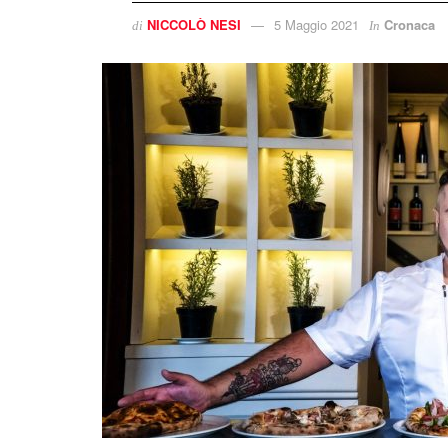
NICCOLÒ NESI
5 Maggio 2021
Cronaca
di
In