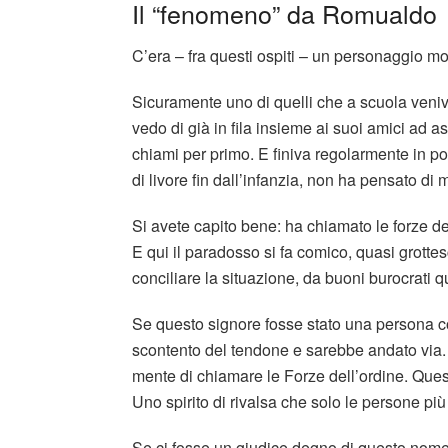
Il “fenomeno” da Romualdo
C’era – fra questi ospiti – un personaggio m
Sicuramente uno di quelli che a scuola veniv
vedo di già in fila insieme ai suoi amici ad a
chiami per primo. E finiva regolarmente in por
di livore fin dall’infanzia, non ha pensato di
Si avete capito bene: ha chiamato le forze de
E qui il paradosso si fa comico, quasi grottes
conciliare la situazione, da buoni burocrati
Se questo signore fosse stato una persona co
scontento del tendone e sarebbe andato via
mente di chiamare le Forze dell’ordine. Quest
Uno spirito di rivalsa che solo le persone pi
Se ci fosse un giudice degno di questo nom