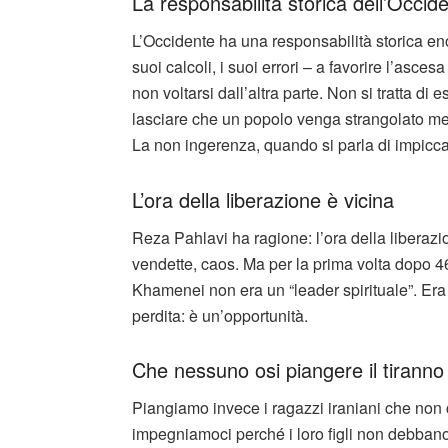
La responsabilità storica dell’Occid
L’Occidente ha una responsabilità storica en
suoi calcoli, i suoi errori – a favorire l’asc
non voltarsi dall’altra parte. Non si tratta d
lasciare che un popolo venga strangolato men
La non ingerenza, quando si parla di impicca
L’ora della liberazione è vicina
Reza Pahlavi ha ragione: l’ora della liberazi
vendette, caos. Ma per la prima volta dopo 46
Khamenei non era un “leader spirituale”. Er
perdita: è un’opportunità.
Che nessuno osi piangere il tiranno
Piangiamo invece i ragazzi iraniani che non 
impegniamoci perché i loro figli non debbano 