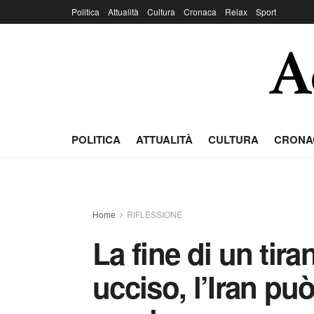
Politica
Attualità
Cultura
Cronaca
Relax
Sport
POLITICA
ATTUALITÀ
CULTURA
CRONA
Home
RIFLESSIONE
La fine di un ti
ucciso, l’Iran pu