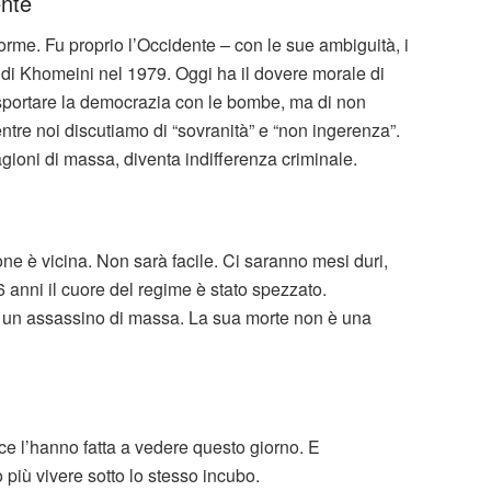
ente
orme. Fu proprio l’Occidente – con le sue ambiguità, i
esa di Khomeini nel 1979. Oggi ha il dovere morale di
i esportare la democrazia con le bombe, ma di non
tre noi discutiamo di “sovranità” e “non ingerenza”.
gioni di massa, diventa indifferenza criminale.
one è vicina. Non sarà facile. Ci saranno mesi duri,
 anni il cuore del regime è stato spezzato.
a un assassino di massa. La sua morte non è una
ce l’hanno fatta a vedere questo giorno. E
più vivere sotto lo stesso incubo.