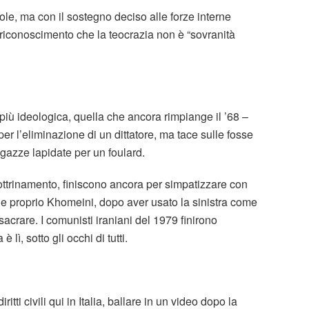
le, ma con il sostegno deciso alle forze interne
 riconoscimento che la teocrazia non è “sovranità
 più ideologica, quella che ancora rimpiange il ’68 –
er l’eliminazione di un dittatore, ma tace sulle fosse
gazze lapidate per un foulard.
dottrinamento, finiscono ancora per simpatizzare con
he proprio Khomeini, dopo aver usato la sinistra come
acrare. I comunisti iraniani del 1979 finirono
 è lì, sotto gli occhi di tutti.
ritti civili qui in Italia, ballare in un video dopo la