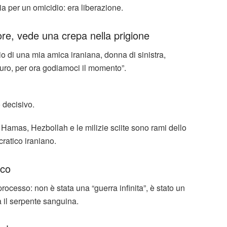
a per un omicidio: era liberazione.
rore, vede una crepa nella prigione
o di una mia amica iraniana, donna di sinistra,
uturo, per ora godiamoci il momento”.
 decisivo.
Hamas, Hezbollah e le milizie sciite sono rami dello
ratico iraniano.
nco
processo: non è stata una “guerra infinita”, è stato un
a il serpente sanguina.