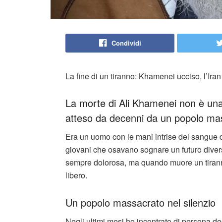
Condividi
La fine di un tiranno: Khamenei ucciso, l’Ira
La morte di Ali Khamenei non è una t
atteso da decenni da un popolo mas
Era un uomo con le mani intrise del sangue dei 
giovani che osavano sognare un futuro divers
sempre dolorosa, ma quando muore un tiranno
libero.
Un popolo massacrato nel silenzio
Negli ultimi mesi ho incontrato di persona dec