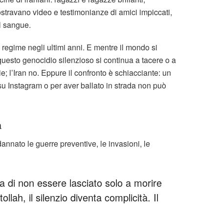
ostravano video e testimonianze di amici impiccati,
l sangue.
 regime negli ultimi anni. E mentre il mondo si
u questo genocidio silenzioso si continua a tacere o a
; l’Iran no. Eppure il confronto è schiacciante: un
u Instagram o per aver ballato in strada non può
a
nato le guerre preventive, le invasioni, le
a di non essere lasciato solo a morire
ollah, il silenzio diventa complicità. Il