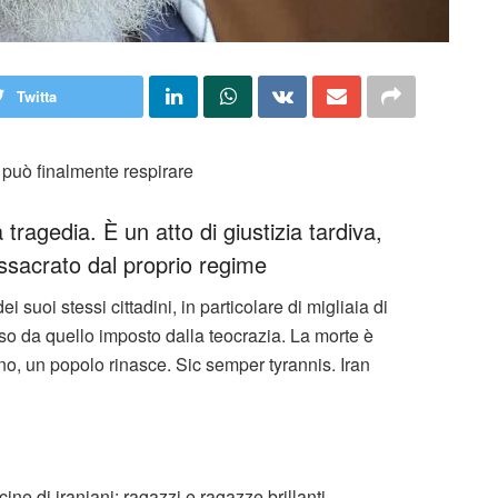
Twitta
n può finalmente respirare
ragedia. È un atto di giustizia tardiva,
sacrato dal proprio regime
suoi stessi cittadini, in particolare di migliaia di
o da quello imposto dalla teocrazia. La morte è
, un popolo rinasce. Sic semper tyrannis. Iran
ine di iraniani: ragazzi e ragazze brillanti,