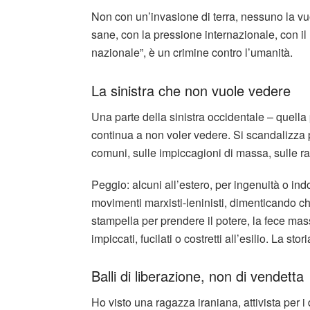
Non con un’invasione di terra, nessuno la vuo
sane, con la pressione internazionale, con il
nazionale”, è un crimine contro l’umanità.
La sinistra che non vuole vedere
Una parte della sinistra occidentale – quella
continua a non voler vedere. Si scandalizza p
comuni, sulle impiccagioni di massa, sulle ra
Peggio: alcuni all’estero, per ingenuità o in
movimenti marxisti-leninisti, dimenticando c
stampella per prendere il potere, la fece mass
impiccati, fucilati o costretti all’esilio. La storia
Balli di liberazione, non di vendetta
Ho visto una ragazza iraniana, attivista per i di