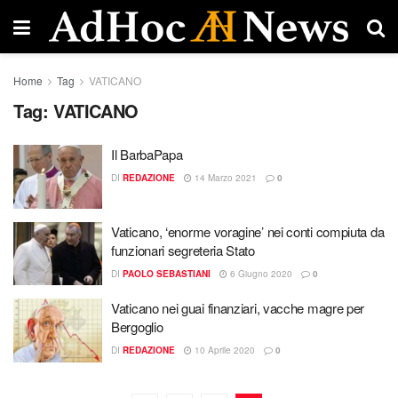
Home
Tag
VATICANO
Tag:
VATICANO
Il BarbaPapa
DI
REDAZIONE
14 Marzo 2021
0
Vaticano, ‘enorme voragine’ nei conti compiuta da
funzionari segreteria Stato
DI
PAOLO SEBASTIANI
6 Giugno 2020
0
Vaticano nei guai finanziari, vacche magre per
Bergoglio
DI
REDAZIONE
10 Aprile 2020
0