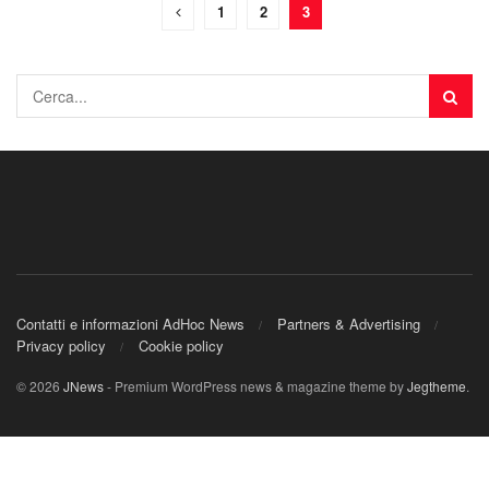
1
2
3
Contatti e informazioni AdHoc News
Partners & Advertising
Privacy policy
Cookie policy
© 2026
JNews
- Premium WordPress news & magazine theme by
Jegtheme
.