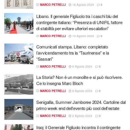
DI
MARCO PETRELLI
18 Agosto 2024
0
Libano. Il generale Figliuolo tra i caschi blu del
contingente italiano: “Presenza di UNIFIL fattore
di stabilità per evitare ulteriori escalation”
DI
MARCO PETRELLI
10 Agosto 2024
0
Comunicati stampa. Libano: completato
l’avvicendamento tra la “Taurinense” e la
“Sassari”
DI
MARCO PETRELLI
6 Agosto 2024
0
La Storia? Non è un monolite e si può riscrivere.
Ce lo insegna Marc Bloch
DI
MARCO PETRELLI
6 Agosto 2024
0
Senigallia, Summer Jamboree 2024. Cartoline dal
primo week end dell’evento più cool dell’estate
DI
MARCO PETRELLI
2 Agosto 2024
0
Iraq: il Generale Figliuolo incontra il contingente