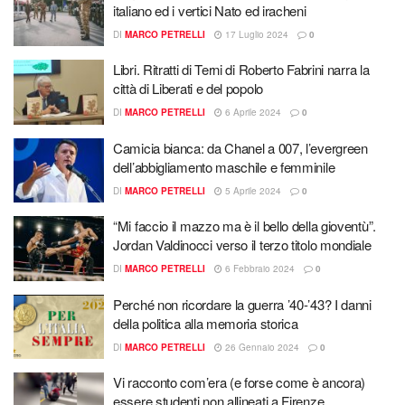
italiano ed i vertici Nato ed iracheni
DI
MARCO PETRELLI
17 Luglio 2024
0
Libri. Ritratti di Terni di Roberto Fabrini narra la
città di Liberati e del popolo
DI
MARCO PETRELLI
6 Aprile 2024
0
Camicia bianca: da Chanel a 007, l’evergreen
dell’abbigliamento maschile e femminile
DI
MARCO PETRELLI
5 Aprile 2024
0
“Mi faccio il mazzo ma è il bello della gioventù”.
Jordan Valdinocci verso il terzo titolo mondiale
DI
MARCO PETRELLI
6 Febbraio 2024
0
Perché non ricordare la guerra ’40-’43? I danni
della politica alla memoria storica
DI
MARCO PETRELLI
26 Gennaio 2024
0
Vi racconto com’era (e forse come è ancora)
essere studenti non allineati a Firenze