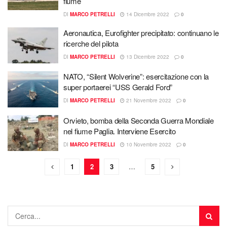
fiume
DI
MARCO PETRELLI
14 Dicembre 2022
0
Aeronautica, Eurofighter precipitato: continuano le
ricerche del pilota
DI
MARCO PETRELLI
13 Dicembre 2022
0
NATO, “Silent Wolverine”: esercitazione con la
super portaerei “USS Gerald Ford”
DI
MARCO PETRELLI
21 Novembre 2022
0
Orvieto, bomba della Seconda Guerra Mondiale
nel fiume Paglia. Interviene Esercito
DI
MARCO PETRELLI
10 Novembre 2022
0
1
2
3
…
5