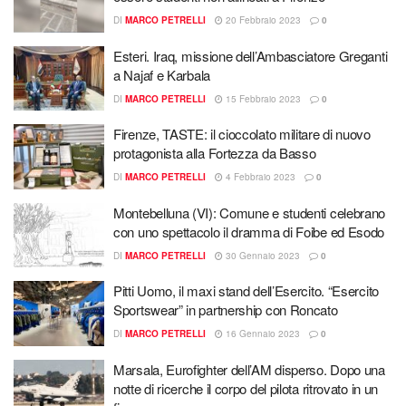
DI
MARCO PETRELLI
20 Febbraio 2023
0
Esteri. Iraq, missione dell’Ambasciatore Greganti
a Najaf e Karbala
DI
MARCO PETRELLI
15 Febbraio 2023
0
Firenze, TASTE: il cioccolato militare di nuovo
protagonista alla Fortezza da Basso
DI
MARCO PETRELLI
4 Febbraio 2023
0
Montebelluna (VI): Comune e studenti celebrano
con uno spettacolo il dramma di Foibe ed Esodo
DI
MARCO PETRELLI
30 Gennaio 2023
0
Pitti Uomo, il maxi stand dell’Esercito. “Esercito
Sportswear” in partnership con Roncato
DI
MARCO PETRELLI
16 Gennaio 2023
0
Marsala, Eurofighter dell’AM disperso. Dopo una
notte di ricerche il corpo del pilota ritrovato in un