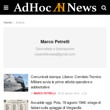
Home
Autore
Marco Petrelli
Giornalista e fotoreporter
mpetrellinews@gmail.com
Comunicati stampa. Libano: Comitato Tecnico
Militare avvia le prime attività operative e
addestrative
DI
MARCO PETRELLI
25 Agosto 2024
0
Accadde oggi. Pola, 18 agosto 1946: strage di
Italiani sulla spiaggia di Vergarolla